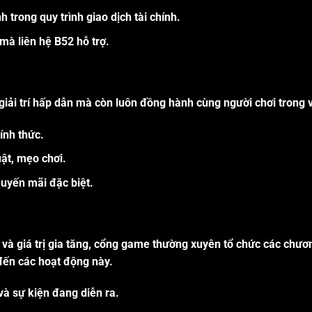
 trong quy trình giao dịch tài chính.
mà liên hệ B52 hỗ trợ.
giải trí hấp dẫn mà còn luôn đồng hành cùng người chơi trong v
ính thức.
uật, mẹo chơi.
huyến mãi đặc biệt.
và giá trị gia tăng, cổng game thường xuyên tổ chức các chươn
đến các hoạt động này.
và sự kiện đang diễn ra.