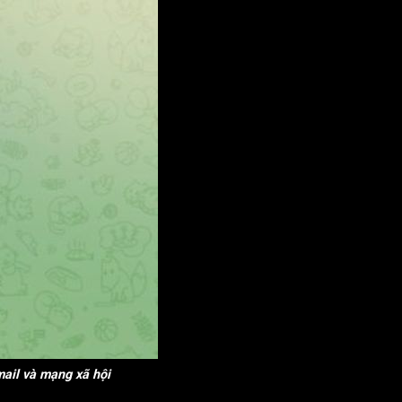
mail và mạng xã hội