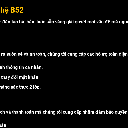
 hệ B52
 đào tạo bài bản, luôn sẵn sàng giải quyết mọi vấn đề mà người
 ra suôn sẻ và an toàn, chúng tôi cung cấp các hỗ trợ toàn diện
nh thông tin cá nhân.
 thay đổi mật khẩu.
năng xác thực 2 lớp.
dịch và thanh toán mà chúng tôi cung cấp nhằm đảm bảo quyền l
oán.