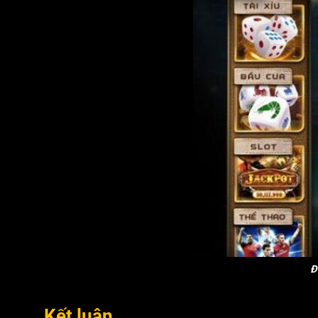
Đ
Kết luận