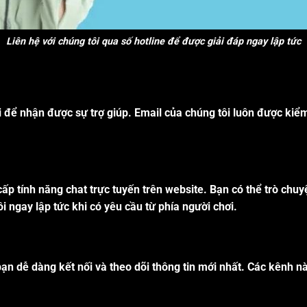
Liên hệ với chúng tôi qua số hotline để được giải đáp ngay lập tức
ôi để nhận được sự trợ giúp. Email của chúng tôi luôn được ki
cấp tính năng chat trực tuyến trên website. Bạn có thể trò chuyệ
 ngay lập tức khi có yêu cầu từ phía người chơi.
bạn dễ dàng kết nối và theo dõi thông tin mới nhất. Các kênh 