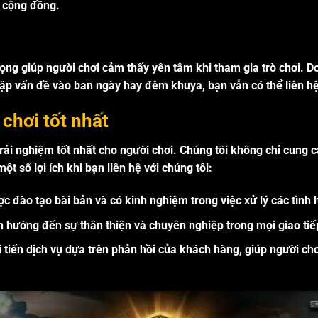
g cộng đồng.
trọng giúp người chơi cảm thấy yên tâm khi tham gia trò chơi. D
ặp vấn đề vào ban ngày hay đêm khuya, bạn vẫn có thể liên hệ
chơi tốt nhất
 trải nghiệm tốt nhất cho người chơi. Chúng tôi không chỉ cung 
t số lợi ích khi bạn liên hệ với chúng tôi:
c đào tạo bài bản và có kinh nghiệm trong việc xử lý các tình
n hướng đến sự thân thiện và chuyên nghiệp trong mọi giao tiếp
ải tiến dịch vụ dựa trên phản hồi của khách hàng, giúp người ch