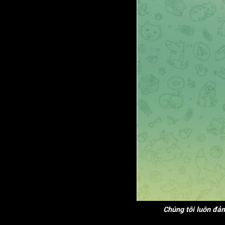
Chúng tôi luôn đảm