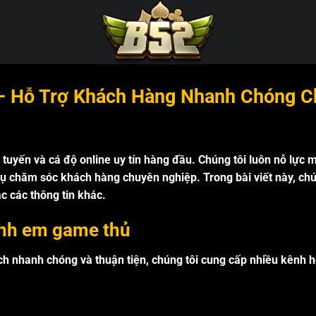
– Hỗ Trợ Khách Hàng Nhanh Chóng 
 tuyến và cá độ online uy tín hàng đầu. Chúng tôi luôn nỗ lực
 vụ chăm sóc khách hàng chuyên nghiệp. Trong bài viết này, ch
c các thông tin khác.
anh em game thủ
ách nhanh chóng và thuận tiện, chúng tôi cung cấp nhiều kênh h